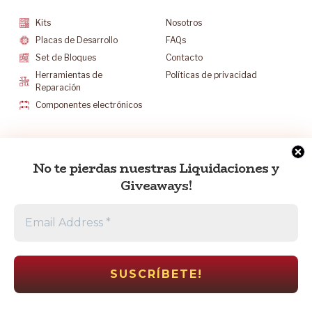
Kits
Nosotros
Placas de Desarrollo
FAQs
Set de Bloques
Contacto
Herramientas de
Políticas de privacidad
Reparación
Componentes electrónicos
Mantenete Contacto
No te pierdas nuestras Liquidaciones y
info@electrocr.tech
Giveaways!
+506 6175-5602
L-V 8:30 a.m. a 5:00 p.m.
S 8:30 a.m. a 12:00 p.m.
Escríbenos al Whatsapp