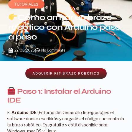
TUTORIALES
Cómo armar un brazo
robótico con Arduino paso
a paso
22/06/2025
No Comments
ADQUIRIR KIT BRAZO ROBÓTICO
Paso 1: Instalar el Arduino
IDE
El
Arduino IDE
(Entorno de Desarrollo Integrado) es el
software donde escribirás y cargarás el código que controla
tu brazo robótico. Es gratuito y está disponible para
Windows, macOS y Linux.