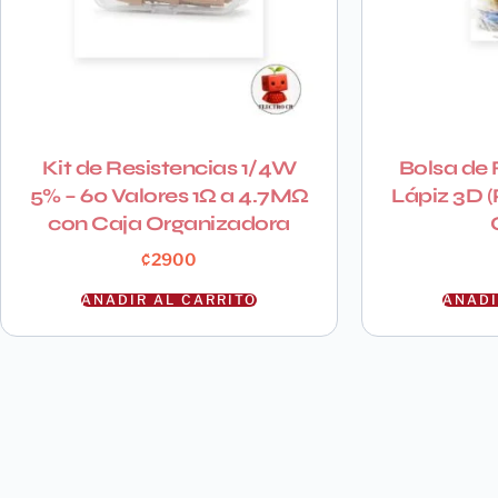
Kit de Resistencias 1/4W
Bolsa de 
5% – 60 Valores 1Ω a 4.7MΩ
Lápiz 3D 
con Caja Organizadora
₡
2900
AÑADIR AL CARRITO
AÑADI