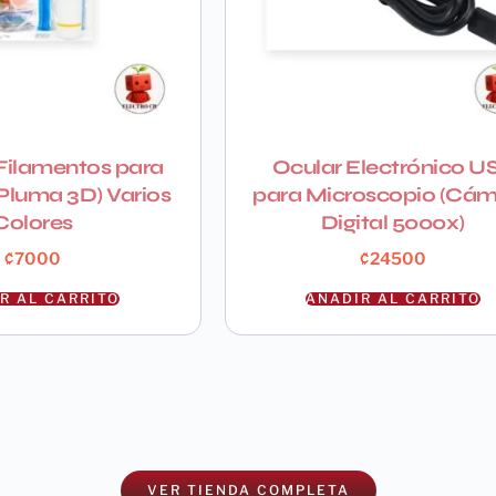
Filamentos para
Ocular Electrónico U
(Pluma 3D) Varios
para Microscopio (Cá
Colores
Digital 5000x)
₡
7000
₡
24500
R AL CARRITO
AÑADIR AL CARRITO
No te pierdas
nuestras
VER TIENDA COMPLETA