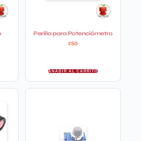
0
Perilla para Potenciómetro
₡
50
AÑADIR AL CARRITO