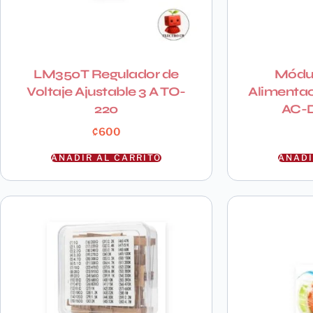
LM350T Regulador de
Módul
Voltaje Ajustable 3 A TO-
Alimenta
220
AC-D
₡
600
AÑADIR AL CARRITO
AÑADI