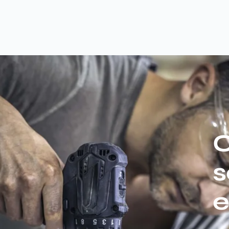
C
s
e