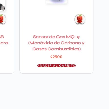
SB
Sensor de Gas MQ-9
mara
(Monóxido de Carbono y
Gases Combustibles)
₡
2500
AÑADIR AL CARRITO