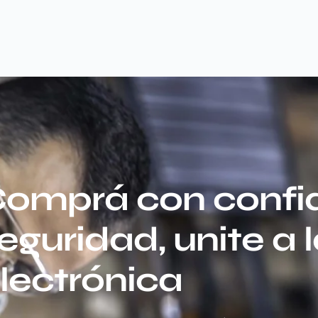
omprá con confi
eguridad, unite a 
lectrónica