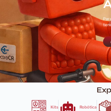
A
Para
tene
Exp
Kits
Robótica