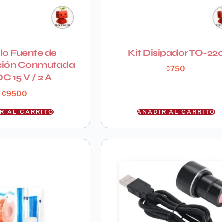
o Fuente de
Kit Disipador TO-22
ción Conmutada
₡
750
C 15 V / 2 A
₡
9500
R AL CARRITO
AÑADIR AL CARRITO