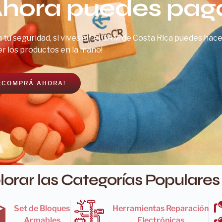
hora puedes pagar
 tu seguridad, si vives en el GAM de Costa Rica puedes hac
r los productos en la mano!
¡COMPRÁ AHORA!
lorar las Categorías Populares
Set de Bloques
Herramientas Reparación
Armables
Electrónicas