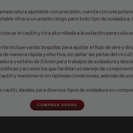
e, temperatura ajustable con precisión, cuenta con una pote
table ofrece un amplio rango para todo tipo de soldadura,
olocar el cautín y otra atornillada a la estación para coloca
ente incluye varias boquillas para ajustar el flujo de aire y dir
de manera rápida y efectiva, sin dañar las pistas del circuit
ldadora y estaño de 0.6mm para trabajos de soldadura y deso
iestáticas y accesorios que facilitan el manejo de compone
l cautín y mantenerlo en óptimas condiciones, además de una
ra cautín, ideales para diversos tipos de soldadura en com
COMPRAR AHORA