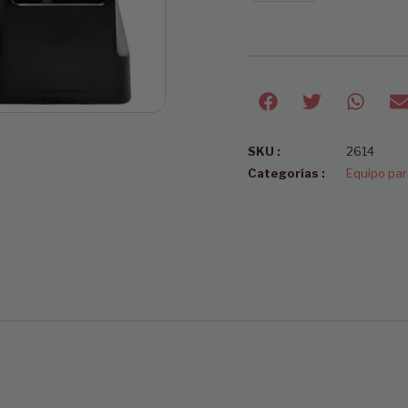
SKU :
2614
Categorías :
Equipo par