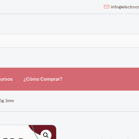
info@electrocr
ursos
¿Cómo Comprar?
00g 1mm