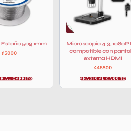
 Estaño 50g 1mm
Microscopio 4.3, 1080P
compatible con pantal
₡
5000
externa HDMI
₡
48500
R AL CARRITO
AÑADIR AL CARRITO