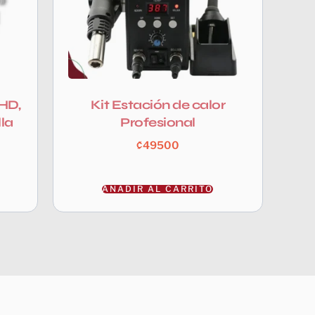
 HD,
Kit Estación de calor
la
Profesional
₡
49500
AÑADIR AL CARRITO