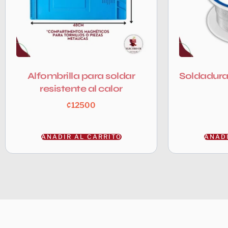
Alfombrilla para soldar
Soldadura
resistente al calor
₡
12500
AÑADIR AL CARRITO
AÑADI