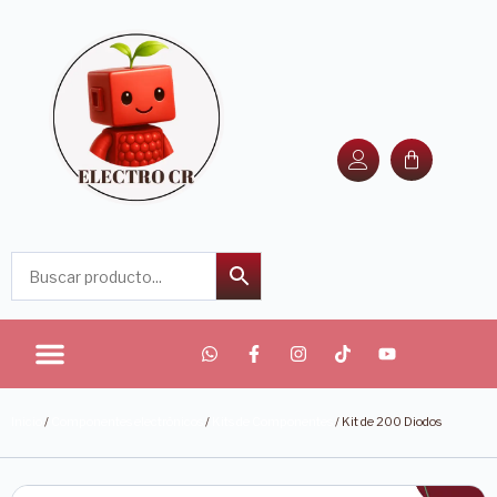
Inicio
/
Componentes electrónicos
/
Kits de Componentes
/ Kit de 200 Diodos