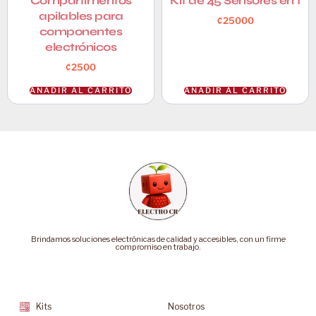
Compartimentos
Kit de 45 Sensores en 1
apilables para
₡
25000
componentes
electrónicos
₡
2500
AÑADIR AL CARRITO
AÑADIR AL CARRITO
Brindamos soluciones electrónicas de calidad y accesibles, con un firme
compromiso en trabajo.
Categorías
Soporte
Kits
Nosotros