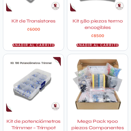
Kit de Transistores
Kit 580 piezas termo
encogibles
₡
6000
₡
8500
AÑADIR AL CARRITO
AÑADIR AL CARRITO
Kit de potenciómetros
Mega Pack 1900
Trimmer – Trimpot
piezas Componentes