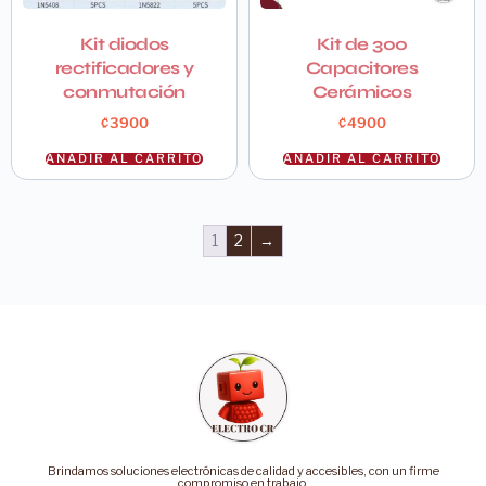
Kit diodos
Kit de 300
rectificadores y
Capacitores
conmutación
Cerámicos
₡
3900
₡
4900
AÑADIR AL CARRITO
AÑADIR AL CARRITO
1
2
→
Brindamos soluciones electrónicas de calidad y accesibles, con un firme
compromiso en trabajo.