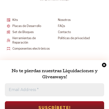
Categorías
Soporte
Kits
Nosotros
Placas de Desarrollo
FAQs
Set de Bloques
Contacto
Herramientas de
Políticas de privacidad
Reparación
Componentes electrónicos
Mantenete Contacto
No te pierdas nuestras Liquidaciones y
info@electrocr.tech
Giveaways!
+506 6175-5602
L-V 8:30 a.m. a 5:00 p.m.
S 8:30 a.m. a 12:00 p.m.