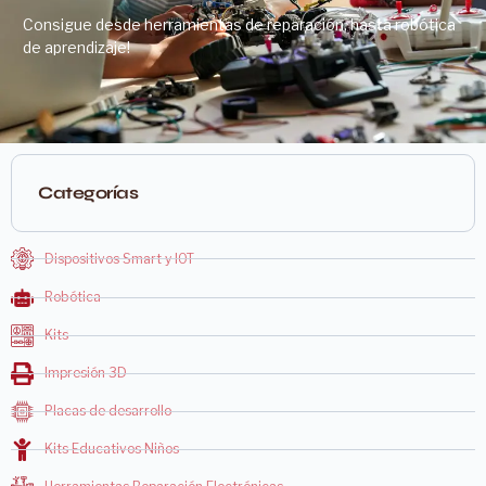
Consigue desde herramientas de reparación, hasta robótica
de aprendizaje!
Categorías
Dispositivos Smart y IOT
Robótica
Kits
Impresión 3D
Placas de desarrollo
Kits Educativos Niños