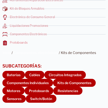
Herramientas Reparación Electrónicas
Kit de Bloques Armables
Electrónica de Consumo General
Liquidaciones Promociones
Componentes Electrónicos
Protoboards
Inicio
/
Componentes electrónicos
/ Kits de Componentes
Baterías
Cables
Circuitos Integrados
Componentes Individuales
Kits de Componentes
Motores
Protoboards
Resistencias
Sensores
Switch/Botón