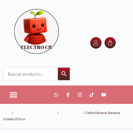
Inicio
/
Herramientas de Reparación
/
Fuente de Poder
/ Cable Banana-Banana
Unidad 105cm