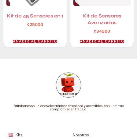
Kit de 45 Sensores en 1
Kit de Sensores
Avanzados
₡
25000
₡
34500
AÑADIR AL CARRITO
AÑADIR AL CARRITO
Brindamos soluciones electrónicas de calidad y accesibles, con un firme
compromiso en trabajo.
Categorías
Soporte
Kits
Nosotros