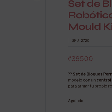
Set de B
Robótic
Mould K
SKU : 2720
₡
39500
??
Set de Bloques Per
modelo con un
control
para armar tu propio ro
Agotado