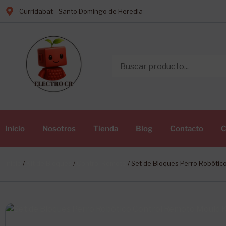
Curridabat - Santo Domingo de Heredia
Inicio
Nosotros
Tienda
Blog
Contacto
C
Inicio
/
Kit de Bloques
/
Control Remoto
/ Set de Bloques Perro Robótic