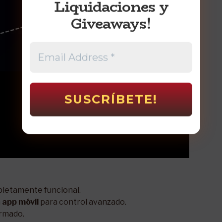
Liquidaciones y
Giveaways!
pletamente funcional.
n
app móvil
para control avanzado.
armado.