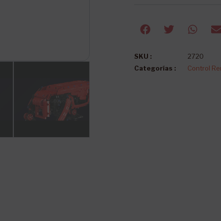
SKU :
2720
Categorías :
Control R