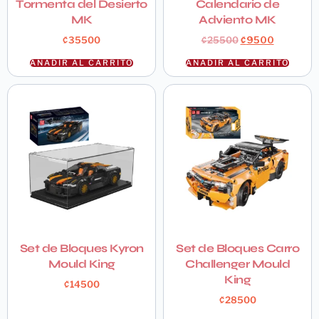
Tormenta del Desierto
Calendario de
MK
Adviento MK
₡
35500
₡
25500
₡
9500
AÑADIR AL CARRITO
AÑADIR AL CARRITO
Set de Bloques Kyron
Set de Bloques Carro
Mould King
Challenger Mould
King
₡
14500
₡
28500