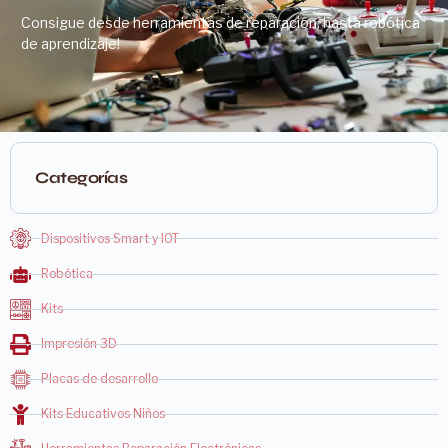
Consigue desde herramientas de reparación, hasta robótica
de aprendizaje!
Categorías
Dispositivos Smart y IOT
Robótica
Kits
Impresión 3D
Placas de desarrollo
Kits Educativos Niños