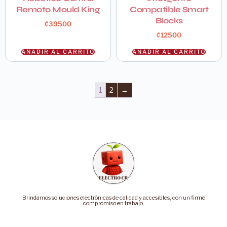
Remoto Mould King
Compatible Smart
Blocks
₡
39500
₡
12500
AÑADIR AL CARRITO
AÑADIR AL CARRITO
1
2
→
Brindamos soluciones electrónicas de calidad y accesibles, con un firme
compromiso en trabajo.
Categorías
Soporte