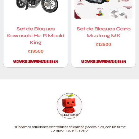
Set de Bloques
Set de Bloques Carro
Kawasaki H2-R Mould
Mustang MK
King
₡
12500
₡
19500
AÑADIR AL CARRITO
AÑADIR AL CARRITO
Brindamos soluciones electrónicas de calidad y accesibles, con un firme
compromiso en trabajo.