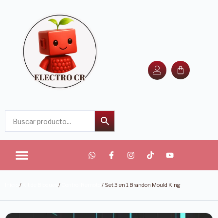
Inicio
/
Kit de Bloques
/
Control Remoto
/ Set 3 en 1 Brandon Mould King