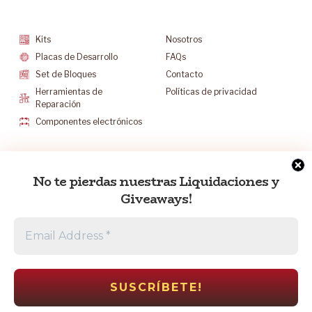
Categorías
Soporte
Kits
Nosotros
Placas de Desarrollo
FAQs
Set de Bloques
Contacto
Herramientas de
Políticas de privacidad
Reparación
Componentes electrónicos
Mantenete Contacto
No te pierdas nuestras Liquidaciones y
info@electrocr.tech
Giveaways!
+506 6175-5602
L-V 8:30 a.m. a 5:00 p.m.
S 8:30 a.m. a 12:00 p.m.
Escríbenos al Whatsapp