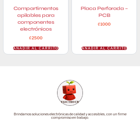
Compartimentos
Placa Perforada –
apilables para
PCB
componentes
₡
1000
electrónicos
₡
2500
AÑADIR AL CARRITO
AÑADIR AL CARRITO
Brindamos soluciones electrónicas de calidad y accesibles, con un firme
compromiso en trabajo.
Categorías
Soporte