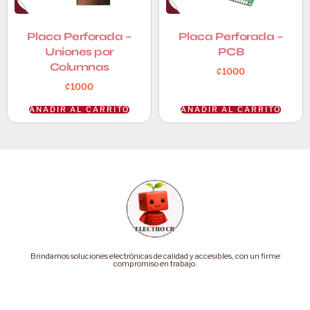
Placa Perforada –
Placa Perforada –
Uniones por
PCB
Columnas
₡
1000
₡
1000
AÑADIR AL CARRITO
AÑADIR AL CARRITO
Brindamos soluciones electrónicas de calidad y accesibles, con un firme
compromiso en trabajo.
Categorías
Soporte