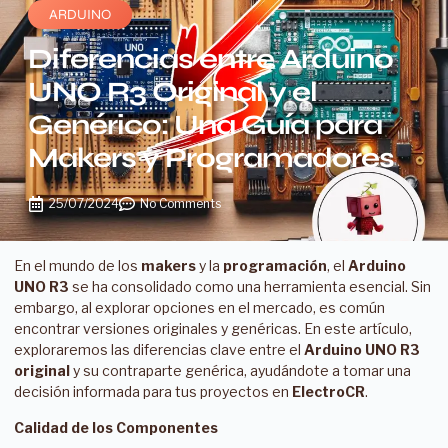
ARDUINO
Diferencias entre Arduino
UNO R3 Original y el
Genérico: Una Guía para
Makers y Programadores
25/07/2024
No Comments
En el mundo de los
makers
y la
programación
, el
Arduino
UNO R3
se ha consolidado como una herramienta esencial. Sin
embargo, al explorar opciones en el mercado, es común
encontrar versiones originales y genéricas. En este artículo,
exploraremos las diferencias clave entre el
Arduino UNO R3
original
y su contraparte genérica, ayudándote a tomar una
decisión informada para tus proyectos en
ElectroCR
.
Calidad de los Componentes