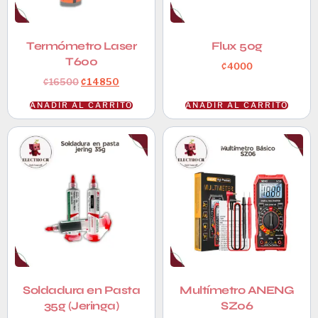
Termómetro Laser
Flux 50g
T600
₡
4000
₡
16500
₡
14850
AÑADIR AL CARRITO
AÑADIR AL CARRITO
Soldadura en Pasta
Multímetro ANENG
35g (Jeringa)
SZ06