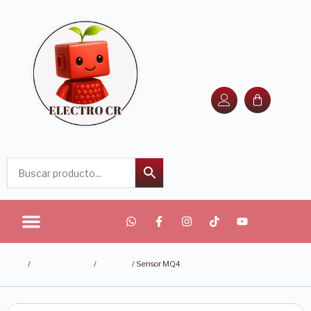
Inicio
/
Kits de Desarrollo
/
Sensores
/ Sensor MQ4