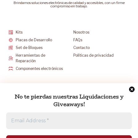
Brindamos soluciones electrónicas de calidad y accesibles, con un firme
compromiso en trabajo.
Categorías
Soporte
Kits
Nosotros
Placas de Desarrollo
FAQs
Set de Bloques
Contacto
Herramientas de
Políticas de privacidad
Reparación
Componentes electrónicos
Mantenete Contacto
No te pierdas nuestras Liquidaciones y
info@electrocr.tech
Giveaways!
+506 6175-5602
L-V 8:30 a.m. a 5:00 p.m.
S 8:30 a.m. a 12:00 p.m.