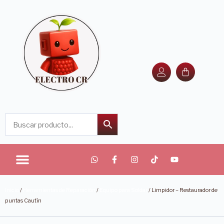
Inicio
/
Herramientas de Reparación
/
Equipo para Soldar
/ Limpidor – Restaurador de
puntas Cautín