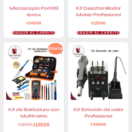
Microscopio Portátil
Kit Desatornillador
1600x
Maker Profesional
₡
14500
₡
12500
AÑADIR AL CARRITO
AÑADIR AL CARRITO
¡Oferta!
Kit de Soldadura con
Kit Estación de calor
Multímetro
Profesional
₡
21500
₡
19500
₡
49500