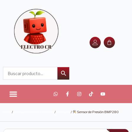
Inicio
/
Componentes electrónicos
/
Sensores
/
Sensor de Presión BMP280