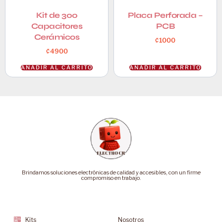
Kit de 300
Placa Perforada –
Capacitores
PCB
Cerámicos
₡
1000
₡
4900
AÑADIR AL CARRITO
AÑADIR AL CARRITO
Brindamos soluciones electrónicas de calidad y accesibles, con un firme
compromiso en trabajo.
Categorías
Soporte
Kits
Nosotros