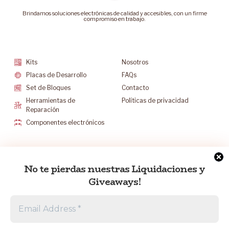
Brindamos soluciones electrónicas de calidad y accesibles, con un firme
compromiso en trabajo.
Categorías
Soporte
Kits
Nosotros
Placas de Desarrollo
FAQs
Set de Bloques
Contacto
Herramientas de
Políticas de privacidad
Reparación
Componentes electrónicos
Mantenete Contacto
No te pierdas nuestras Liquidaciones y
info@electrocr.tech
Giveaways!
+506 6175-5602
L-V 8:30 a.m. a 5:00 p.m.
S 8:30 a.m. a 12:00 p.m.