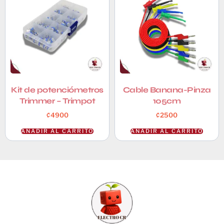
Kit de potenciómetros
Cable Banana-Pinza
Trimmer – Trimpot
105cm
₡
4900
₡
2500
AÑADIR AL CARRITO
AÑADIR AL CARRITO