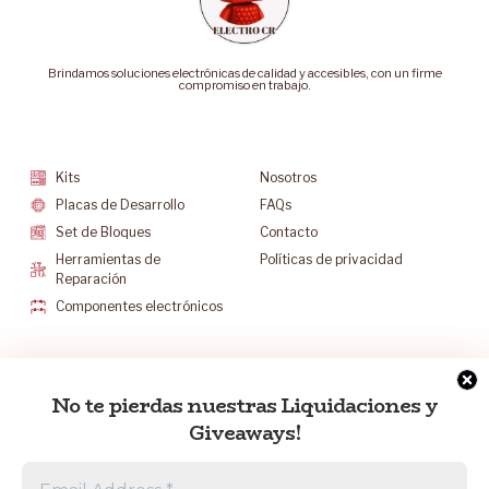
Brindamos soluciones electrónicas de calidad y accesibles, con un firme
compromiso en trabajo.
Categorías
Soporte
Kits
Nosotros
Placas de Desarrollo
FAQs
Set de Bloques
Contacto
Herramientas de
Políticas de privacidad
Reparación
Componentes electrónicos
Mantenete Contacto
No te pierdas nuestras Liquidaciones y
info@electrocr.tech
Giveaways!
+506 6175-5602
L-V 8:30 a.m. a 5:00 p.m.
S 8:30 a.m. a 12:00 p.m.