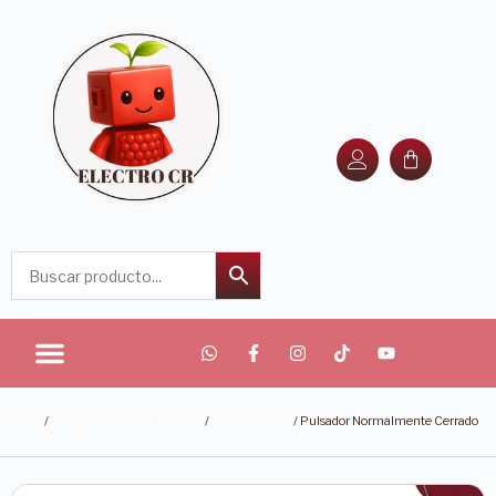
Inicio
/
Componentes electrónicos
/
Switch/Botón
/ Pulsador Normalmente Cerrado