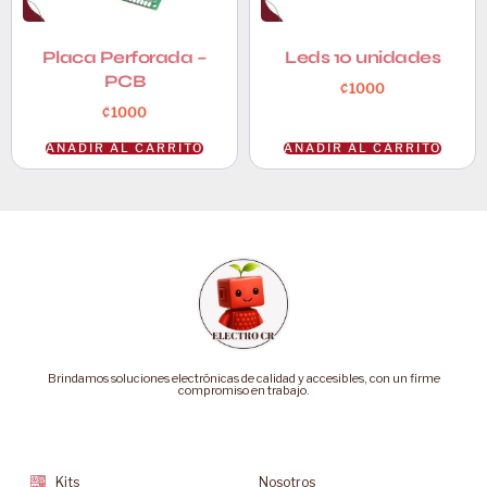
Placa Perforada –
Leds 10 unidades
PCB
₡
1000
₡
1000
AÑADIR AL CARRITO
AÑADIR AL CARRITO
Brindamos soluciones electrónicas de calidad y accesibles, con un firme
compromiso en trabajo.
Categorías
Soporte
Kits
Nosotros