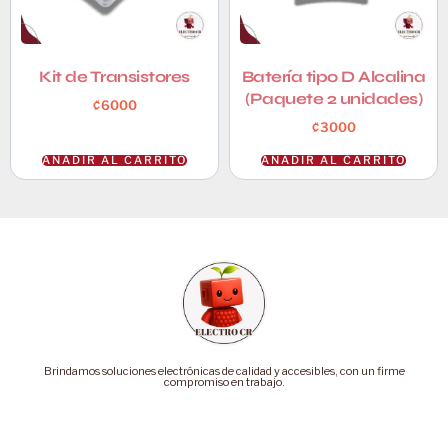
Kit de Transistores
Batería tipo D Alcalina
(Paquete 2 unidades)
₡
6000
₡
3000
AÑADIR AL CARRITO
AÑADIR AL CARRITO
Brindamos soluciones electrónicas de calidad y accesibles, con un firme
compromiso en trabajo.
Categorías
Soporte