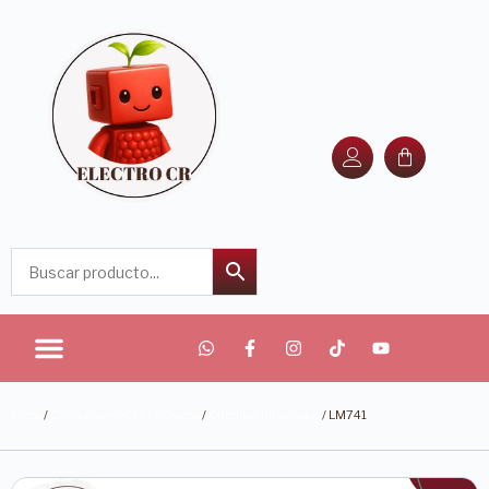
Inicio
/
Componentes electrónicos
/
Circuitos Integrados
/ LM741