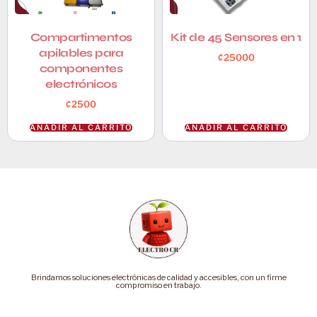
Compartimentos
Kit de 45 Sensores en 1
apilables para
₡
25000
componentes
electrónicos
₡
2500
AÑADIR AL CARRITO
AÑADIR AL CARRITO
Brindamos soluciones electrónicas de calidad y accesibles, con un firme
compromiso en trabajo.
Categorías
Soporte