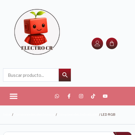
Inicio
/
Componentes electrónicos
/
Componentes Individuales
/ LED RGB