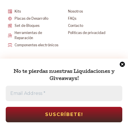
Kits
Nosotros
Placas de Desarrollo
FAQs
Set de Bloques
Contacto
Herramientas de
Políticas de privacidad
Reparación
Componentes electrónicos
Mantenete Contacto
No te pierdas nuestras Liquidaciones y
info@electrocr.tech
Giveaways!
+506 6175-5602
L-V 8:30 a.m. a 5:00 p.m.
S 8:30 a.m. a 12:00 p.m.