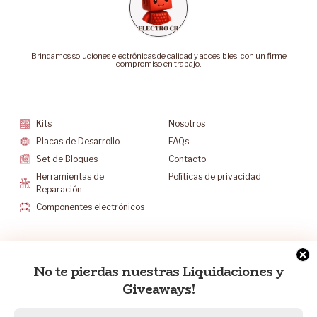
Brindamos soluciones electrónicas de calidad y accesibles, con un firme
compromiso en trabajo.
Categorías
Soporte
Kits
Nosotros
Placas de Desarrollo
FAQs
Set de Bloques
Contacto
Herramientas de
Políticas de privacidad
Reparación
Componentes electrónicos
Mantenete Contacto
No te pierdas nuestras Liquidaciones y
info@electrocr.tech
Giveaways!
+506 6175-5602
L-V 8:30 a.m. a 5:00 p.m.