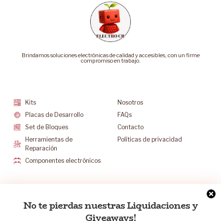
Brindamos soluciones electrónicas de calidad y accesibles, con un firme
compromiso en trabajo.
Categorías
Soporte
Kits
Nosotros
Placas de Desarrollo
FAQs
Set de Bloques
Contacto
Herramientas de
Políticas de privacidad
Reparación
Componentes electrónicos
Mantenete Contacto
No te pierdas nuestras Liquidaciones y
info@electrocr.tech
Giveaways!
+506 6175-5602