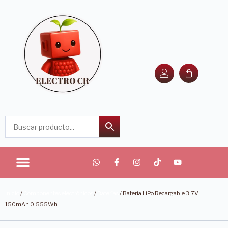
Inicio
/
Componentes electrónicos
/
Baterías
/ Batería LiPo Recargable 3.7V
150mAh 0.555Wh