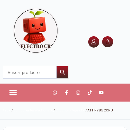
Inicio
/
Componentes electrónicos
/
Circuitos Integrados
/ ATTINY85 20PU