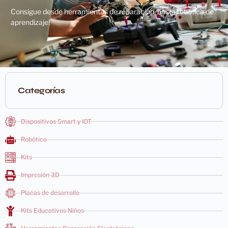
Consigue desde herramientas de reparación, hasta robótica de
aprendizaje!
Categorías
Dispositivos Smart y IOT
Robótica
Kits
Impresión 3D
Placas de desarrollo
Kits Educativos Niños